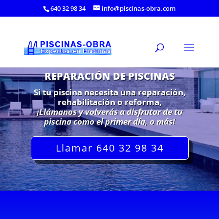
640 32 98 34
info@piscinas-obra.com
REPARACIÓN DE PISCINAS
Si tu piscina necesita una reparación,
rehabilitación o reforma,
¡Llámanos y volverás a disfrutar de tu
piscina como el primer día, o más!
Llamar 640 32 98 34