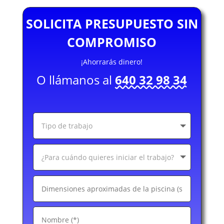
SOLICITA PRESUPUESTO SIN
COMPROMISO
¡Ahorrarás dinero!
O llámanos al
640 32 98 34