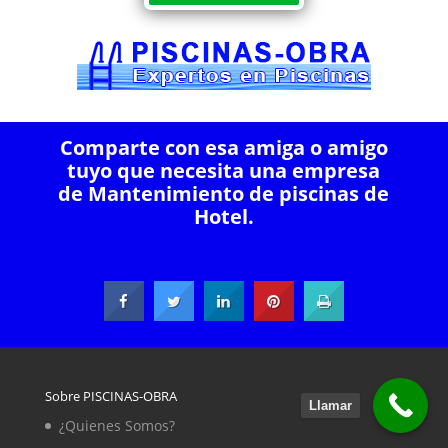
Comparte con esa amiga o amigo
tuyo que necesita una empresa
de Mantenimiento de piscinas de
Hotel.
Sobre PISCINAS-OBRA
Llamar
¿Quienes Somos?