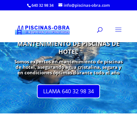
640 32 98 34
info@piscinas-obra.com
MANTENIMIENTO DE PISCINAS DE
HOTEL
Somos expertos en mantenimiento de piscinas
de hotel, asegurando agua cristalina, segura y
en condiciones óptimas durante todo el año
LLAMA 640 32 98 34