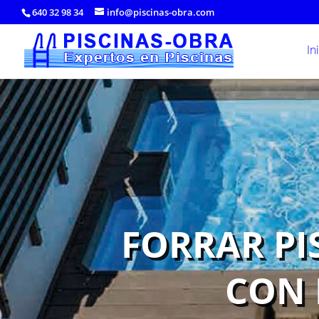
640 32 98 34
info@piscinas-obra.com
In
FORRAR PI
CON 