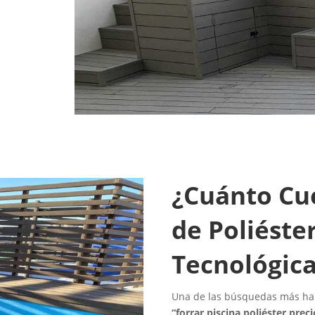
¿Cuánto Cue
de Poliéste
Tecnológic
Una de las búsquedas más hab
“forrar piscina poliéster preci