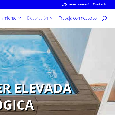
¿Quienes somos?
Contacto
nimiento
Decoración
Trabaja con nosotros
ER ELEVADA
ÓGICA