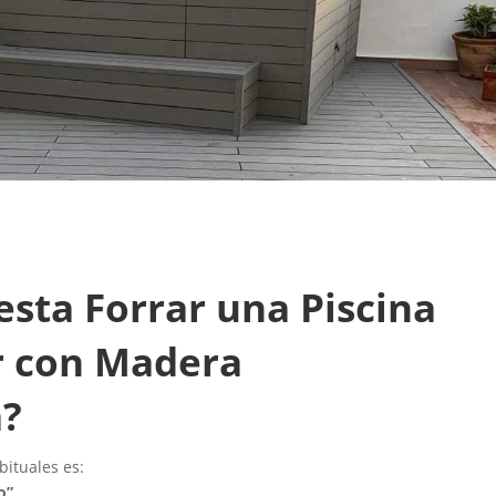
sta Forrar una Piscina
r con Madera
a?
ituales es:
o”