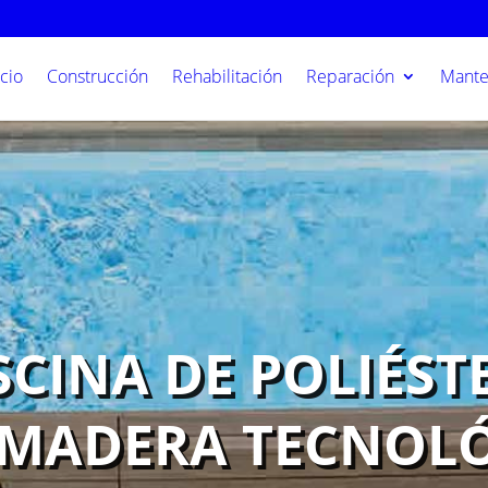
icio
Construcción
Rehabilitación
Reparación
Mante
SCINA DE POLIÉST
MADERA TECNOL