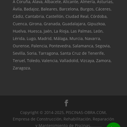
A Coruña, Álava, Albacete,
Alicante
,
Almería
, Asturias,
Ávila, Badajoz, Baleares,
Barcelona
, Burgos, Cáceres,
Cádiz
, Cantabria,
Castellón
, Ciudad Real,
Córdoba
,
Cuenca,
Girona
,
Granada
,
Guadalajara
, Gipuzkoa,
Huelva
, Huesca,
Jaén
, La Rioja, Las Palmas, León,
Lérida
, Lugo,
Madrid
,
Málaga
,
Murcia
, Navarra,
Ourense, Palencia, Pontevedra, Salamanca, Segovia,
Sevilla
, Soria,
Tarragona
, Santa Cruz de Tenerife,
Teruel,
Toledo
,
Valencia
, Valladolid, Vizcaya, Zamora,
Zaragoza
.
Copyright © 2014-2025, PISCINAS-OBRA.COM,
Empresa de Construcción, Rehabilitación, Reparación
y Mantenimiento de Piscinas.