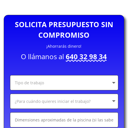
SOLICITA PRESUPUESTO SIN
COMPROMISO
¡Ahorrarás dinero!
O llámanos al
640 32 98 34