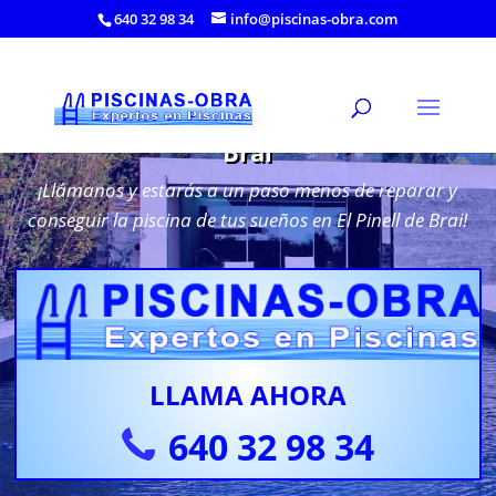
640 32 98 34
info@piscinas-obra.com
Reparación de Piscinas en El Pinell de
Brai
¡Llámanos y estarás a un paso menos de reparar y
conseguir la piscina de tus sueños en El Pinell de Brai!
LLAMA AHORA
640 32 98 34