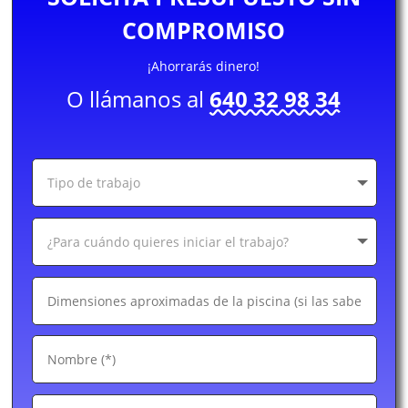
COMPROMISO
¡Ahorrarás dinero!
O llámanos al
640 32 98 34