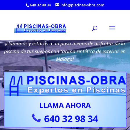
640 32 98 34
info@piscinas-obra.com
Tarima para Piscina en Málaga
¡Llámanos y estarás a un paso menos de disfrutar de la
piscina de tus sueños con tarima sintética de exterior en
Málaga!
LLAMA AHORA
640 32 98 34