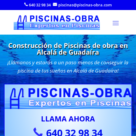
640 32 98 34
piscinas@piscinas-obra.com
Construcción de Piscinas de obra en
Alcalá de Guadaíra
¡Llámanos y estarás a un paso menos de conseguir la
piscina de tus sueños en Alcalá de Guadaíra!
LLAMA AHORA
640 32 98 34