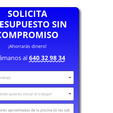
SOLICITA
ESUPUESTO SIN
COMPROMISO
¡Ahorrarás dinero!
lámanos al
640 32 98 34