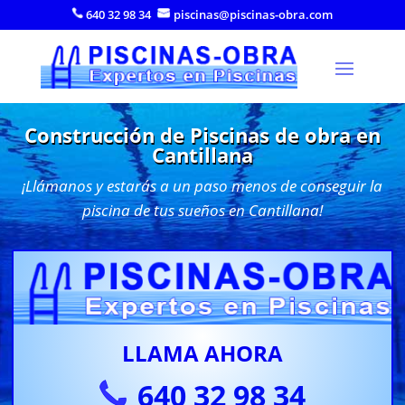
640 32 98 34
piscinas@piscinas-obra.com
Construcción de Piscinas de obra en
Cantillana
¡Llámanos y estarás a un paso menos de conseguir la
piscina de tus sueños en Cantillana!
LLAMA AHORA
640 32 98 34