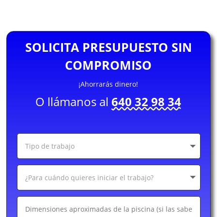
SOLICITA PRESUPUESTO SIN
COMPROMISO
¡Ahorrarás dinero!
O llámanos al
640 32 98 34