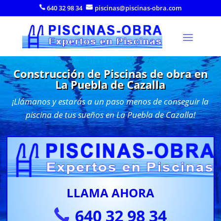
640 32 98 34
piscinas@piscinas-obra.com
Construcción de Piscinas de obra en
La Puebla de Cazalla
¡Llámanos y estarás a un paso menos de conseguir la
piscina de tus sueños en La Puebla de Cazalla!
LLAMA AHORA
640 32 98 34