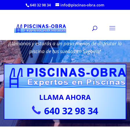
640 32 98 34
info@piscinas-obra.com
Forrar Piscina Elevada en Segovia
¡Llámanos y estarás a un paso menos de disfrutar la
piscina de tus sueños en Segovia!
LLAMA AHORA
640 32 98 34