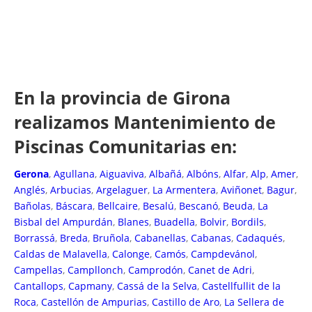
En la provincia de Girona
realizamos Mantenimiento de
Piscinas Comunitarias en:
Gerona
,
Agullana
,
Aiguaviva
,
Albañá
,
Albóns
,
Alfar
,
Alp
,
Amer
,
Anglés
,
Arbucias
,
Argelaguer
,
La Armentera
,
Aviñonet
,
Bagur
,
Bañolas
,
Báscara
,
Bellcaire
,
Besalú
,
Bescanó
,
Beuda
,
La
Bisbal del Ampurdán
,
Blanes
,
Buadella
,
Bolvir
,
Bordils
,
Borrassá
,
Breda
,
Bruñola
,
Cabanellas
,
Cabanas
,
Cadaqués
,
Caldas de Malavella
,
Calonge
,
Camós
,
Campdevánol
,
Campellas
,
Campllonch
,
Camprodón
,
Canet de Adri
,
Cantallops
,
Capmany
,
Cassá de la Selva
,
Castellfullit de la
Roca
,
Castellón de Ampurias
,
Castillo de Aro
,
La Sellera de