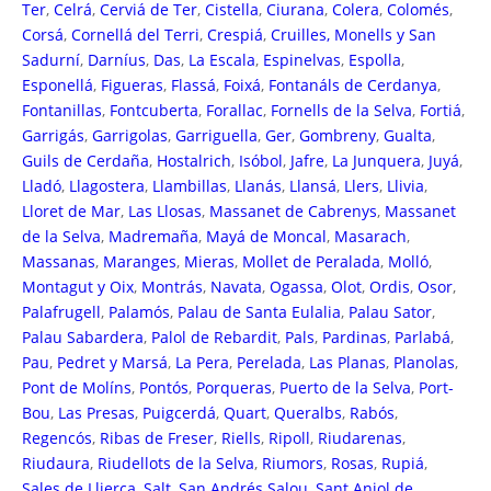
Ter
,
Celrá
,
Cerviá de Ter
,
Cistella
,
Ciurana
,
Colera
,
Colomés
,
Corsá
,
Cornellá del Terri
,
Crespiá
,
Cruilles, Monells y San
Sadurní
,
Darníus
,
Das
,
La Escala
,
Espinelvas
,
Espolla
,
Esponellá
,
Figueras
,
Flassá
,
Foixá
,
Fontanáls de Cerdanya
,
Fontanillas
,
Fontcuberta
,
Forallac
,
Fornells de la Selva
,
Fortiá
,
Garrigás
,
Garrigolas
,
Garriguella
,
Ger
,
Gombreny
,
Gualta
,
Guils de Cerdaña
,
Hostalrich
,
Isóbol
,
Jafre
,
La Junquera
,
Juyá
,
Lladó
,
Llagostera
,
Llambillas
,
Llanás
,
Llansá
,
Llers
,
Llivia
,
Lloret de Mar
,
Las Llosas
,
Massanet de Cabrenys
,
Massanet
de la Selva
,
Madremaña
,
Mayá de Moncal
,
Masarach
,
Massanas
,
Maranges
,
Mieras
,
Mollet de Peralada
,
Molló
,
Montagut y Oix
,
Montrás
,
Navata
,
Ogassa
,
Olot
,
Ordis
,
Osor
,
Palafrugell
,
Palamós
,
Palau de Santa Eulalia
,
Palau Sator
,
Palau Sabardera
,
Palol de Rebardit
,
Pals
,
Pardinas
,
Parlabá
,
Pau
,
Pedret y Marsá
,
La Pera
,
Perelada
,
Las Planas
,
Planolas
,
Pont de Molíns
,
Pontós
,
Porqueras
,
Puerto de la Selva
,
Port-
Bou
,
Las Presas
,
Puigcerdá
,
Quart
,
Queralbs
,
Rabós
,
Regencós
,
Ribas de Freser
,
Riells
,
Ripoll
,
Riudarenas
,
Riudaura
,
Riudellots de la Selva
,
Riumors
,
Rosas
,
Rupiá
,
Sales de Llierca
,
Salt
,
San Andrés Salou
,
Sant Aniol de