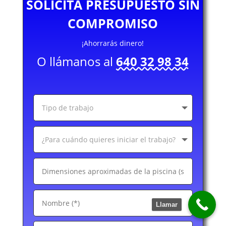
SOLICITA PRESUPUESTO SIN
COMPROMISO
¡Ahorrarás dinero!
O llámanos al
640 32 98 34
Llamar