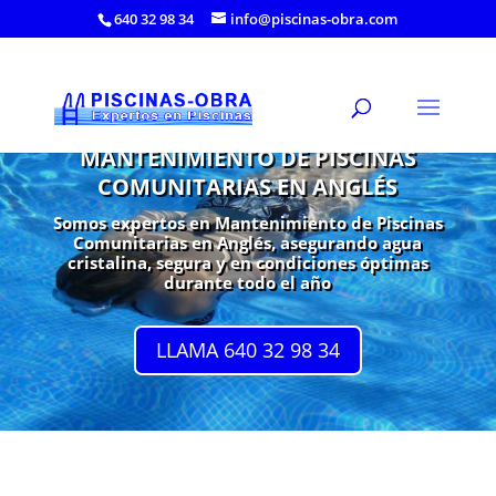
640 32 98 34
info@piscinas-obra.com
MANTENIMIENTO DE PISCINAS
COMUNITARIAS EN ANGLÉS
Somos expertos en Mantenimiento de Piscinas
Comunitarias en Anglés, asegurando agua
cristalina, segura y en condiciones óptimas
durante todo el año
LLAMA 640 32 98 34