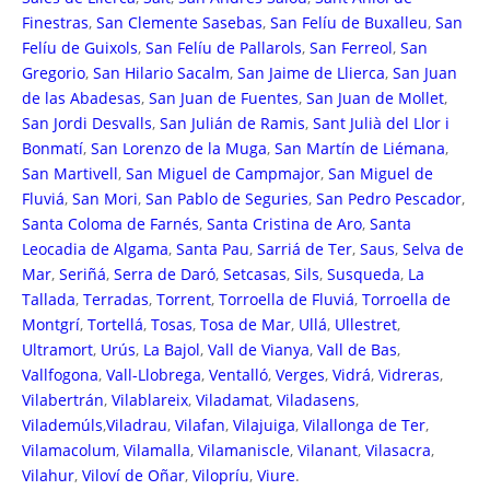
Finestras
,
San Clemente Sasebas
,
San Felíu de Buxalleu
,
San
Felíu de Guixols
,
San Felíu de Pallarols
,
San Ferreol
,
San
Gregorio
,
San Hilario Sacalm
,
San Jaime de Llierca
,
San Juan
de las Abadesas
,
San Juan de Fuentes
,
San Juan de Mollet
,
San Jordi Desvalls
,
San Julián de Ramis
,
Sant Julià del Llor i
Bonmatí
,
San Lorenzo de la Muga
,
San Martín de Liémana
,
San Martivell
,
San Miguel de Campmajor
,
San Miguel de
Fluviá
,
San Mori
,
San Pablo de Seguries
,
San Pedro Pescador
,
Santa Coloma de Farnés
,
Santa Cristina de Aro
,
Santa
Leocadia de Algama
,
Santa Pau
,
Sarriá de Ter
,
Saus
,
Selva de
Mar
,
Seriñá
,
Serra de Daró
,
Setcasas
,
Sils
,
Susqueda
,
La
Tallada
,
Terradas
,
Torrent
,
Torroella de Fluviá
,
Torroella de
Montgrí
,
Tortellá
,
Tosas
,
Tosa de Mar
,
Ullá
,
Ullestret
,
Ultramort
,
Urús
,
La Bajol
,
Vall de Vianya
,
Vall de Bas
,
Vallfogona
,
Vall-Llobrega
,
Ventalló
,
Verges
,
Vidrá
,
Vidreras
,
Vilabertrán
,
Vilablareix
,
Viladamat
,
Viladasens
,
Vilademúls
,
Viladrau
,
Vilafan
,
Vilajuiga
,
Vilallonga de Ter
,
Vilamacolum
,
Vilamalla
,
Vilamaniscle
,
Vilanant
,
Vilasacra
,
Vilahur
,
Viloví de Oñar
,
Vilopríu
,
Viure
.