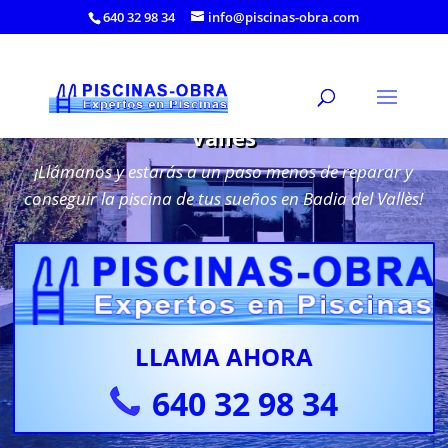
640 32 98 34
info@piscinas-obra.com
Reparación de Piscinas en Badia del
Vallès
¡Llámanos y estarás a un paso menos de reparar y
conseguir la piscina de tus sueños en Badia del Vallès!
LLAMA AHORA
640 32 98 34