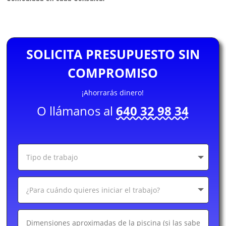
SOLICITA PRESUPUESTO SIN
COMPROMISO
¡Ahorrarás dinero!
O llámanos al
640 32 98 34