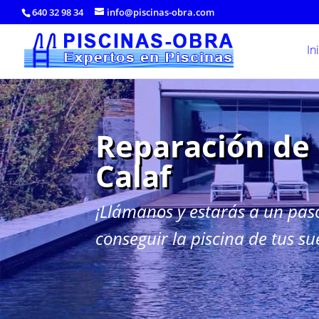
640 32 98 34
info@piscinas-obra.com
In
Reparación de 
Calaf
¡Llámanos y estarás a un pas
conseguir la piscina de tus su