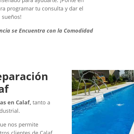
iseñado para ayudarte. ¡Ponte en
a programar tu consulta y dar el
s sueños!
encia se Encuentra con la Comodidad
reparación
af
as en Calaf,
tanto a
ustrial.
que nos permite
ros clientes de Calaf,