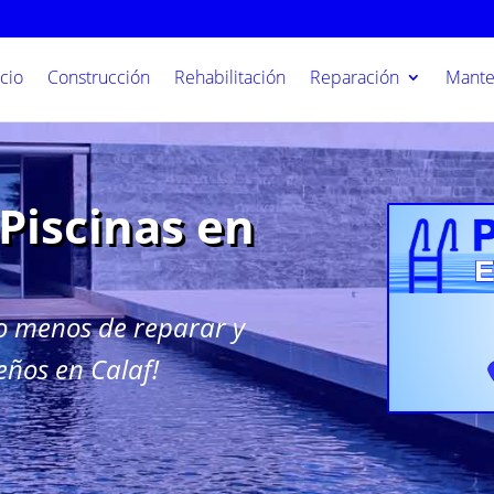
icio
Construcción
Rehabilitación
Reparación
Mante
Piscinas en
o menos de reparar y
eños en Calaf!