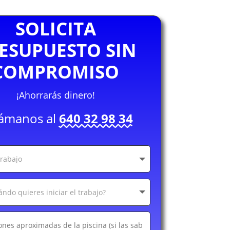
SOLICITA
ESUPUESTO SIN
COMPROMISO
¡Ahorrarás dinero!
lámanos al
640 32 98 34