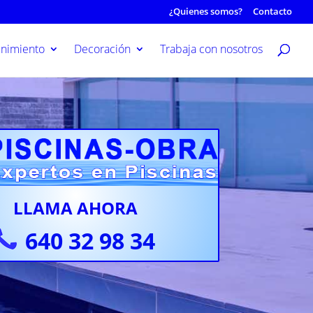
¿Quienes somos?
Contacto
nimiento
Decoración
Trabaja con nosotros
LLAMA AHORA
640 32 98 34