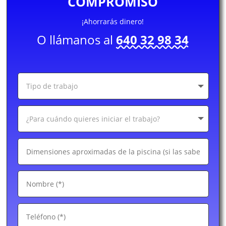
COMPROMISO
¡Ahorrarás dinero!
O llámanos al
640 32 98 34