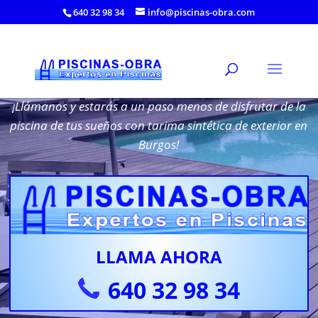
640 32 98 34
info@piscinas-obra.com
Tarima para Piscina en Burgos
¡Llámanos y estarás a un paso menos de disfrutar de la
piscina de tus sueños con tarima sintética de exterior en
Burgos!
LLAMA AHORA
640 32 98 34