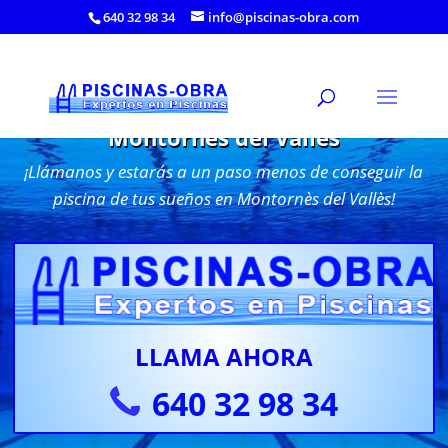
640 32 98 34
info@piscinas-obra.com
Construcción de Piscinas de obra en
Montornès del Vallès
¡Llámanos y estarás a un paso menos de conseguir la
piscina de tus sueños en Montornès del Vallès!
LLAMA AHORA
640 32 98 34