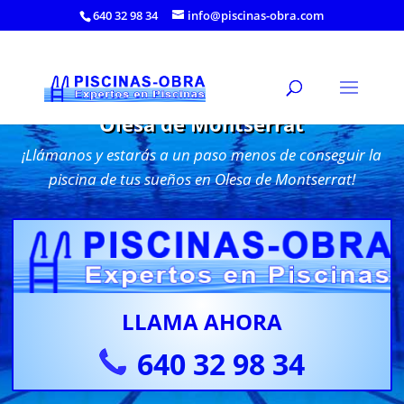
640 32 98 34
info@piscinas-obra.com
Construcción de Piscinas de obra en
Olesa de Montserrat
¡Llámanos y estarás a un paso menos de conseguir la
piscina de tus sueños en Olesa de Montserrat!
LLAMA AHORA
640 32 98 34