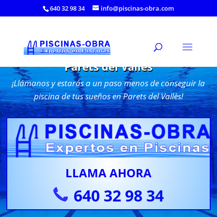
640 32 98 34
info@piscinas-obra.com
Construcción de Piscinas de obra en
Parets del Vallès
¡Llámanos y estarás a un paso menos de conseguir la
piscina de tus sueños en Parets del Vallès!
LLAMA AHORA
640 32 98 34