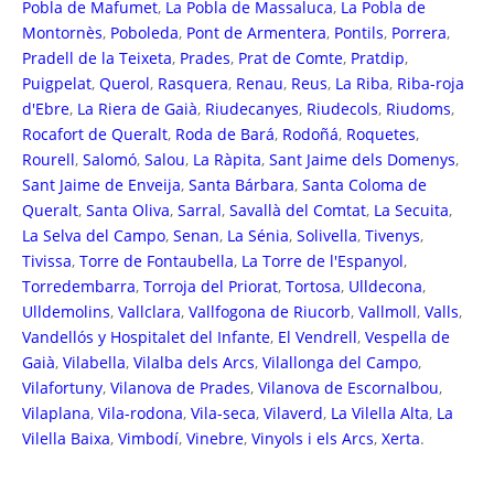
Pobla de Mafumet
,
La Pobla de Massaluca
,
La Pobla de
Montornès
,
Poboleda
,
Pont de Armentera
,
Pontils
,
Porrera
,
Pradell de la Teixeta
,
Prades
,
Prat de Comte
,
Pratdip
,
Puigpelat
,
Querol
,
Rasquera
,
Renau
,
Reus
,
La Riba
,
Riba-roja
d'Ebre
,
La Riera de Gaià
,
Riudecanyes
,
Riudecols
,
Riudoms
,
Rocafort de Queralt
,
Roda de Bará
,
Rodoñá
,
Roquetes
,
Rourell
,
Salomó
,
Salou
,
La Ràpita
,
Sant Jaime dels Domenys
,
Sant Jaime de Enveija
,
Santa Bárbara
,
Santa Coloma de
Queralt
,
Santa Oliva
,
Sarral
,
Savallà del Comtat
,
La Secuita
,
La Selva del Campo
,
Senan
,
La Sénia
,
Solivella
,
Tivenys
,
Tivissa
,
Torre de Fontaubella
,
La Torre de l'Espanyol
,
Torredembarra
,
Torroja del Priorat
,
Tortosa
,
Ulldecona
,
Ulldemolins
,
Vallclara
,
Vallfogona de Riucorb
,
Vallmoll
,
Valls
,
Vandellós y Hospitalet del Infante
,
El Vendrell
,
Vespella de
Gaià
,
Vilabella
,
Vilalba dels Arcs
,
Vilallonga del Campo
,
Vilafortuny
,
Vilanova de Prades
,
Vilanova de Escornalbou
,
Vilaplana
,
Vila-rodona
,
Vila-seca
,
Vilaverd
,
La Vilella Alta
,
La
Vilella Baixa
,
Vimbodí
,
Vinebre
,
Vinyols i els Arcs
,
Xerta
.