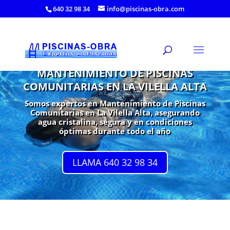
640 32 98 34
info@piscinas-obra.com
MANTENIMIENTO DE PISCINAS
COMUNITARIAS EN LA VILELLA ALTA
Somos expertos en Mantenimiento de Piscinas
Comunitarias en La Vilella Alta, asegurando
agua cristalina, segura y en condiciones
óptimas durante todo el año
LLAMA 640 32 98 34