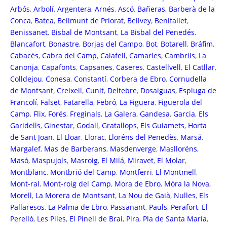
Arbós
,
Arbolí
,
Argentera
,
Arnés
,
Ascó
,
Bañeras
,
Barberà de la
Conca
,
Batea
,
Bellmunt de Priorat
,
Bellvey
,
Benifallet
,
Benissanet
,
Bisbal de Montsant
,
La Bisbal del Penedés
,
Blancafort
,
Bonastre
,
Borjas del Campo
,
Bot
,
Botarell
,
Bráfim
,
Cabacés
,
Cabra del Camp
,
Calafell
,
Camarles
,
Cambrils
,
La
Canonja
,
Capafonts
,
Capsanes
,
Caseres
,
Castellvell
,
El Catllar
,
Colldejou
,
Conesa
,
Constantí
,
Corbera de Ebro
,
Cornudella
de Montsant
,
Creixell
,
Cunit
,
Deltebre
,
Dosaiguas
,
Espluga de
Francolí
,
Falset
,
Fatarella
,
Febró
,
La Figuera
,
Figuerola del
Camp
,
Flix
,
Forés
,
Freginals
,
La Galera
,
Gandesa
,
Garcia
,
Els
Garidells
,
Ginestar
,
Godall
,
Gratallops
,
Els Guiamets
,
Horta
de Sant Joan
,
El Lloar
,
Llorac
,
Lloréns del Penedès
,
Marsá
,
Margalef
,
Mas de Barberans
,
Masdenverge
,
Maslloréns
,
Masó
,
Maspujols
,
Masroig
,
El Milá
,
Miravet
,
El Molar
,
Montblanc
,
Montbrió del Camp
,
Montferri
,
El Montmell
,
Mont-ral
,
Mont-roig del Camp
,
Mora de Ebro
,
Móra la Nova
,
Morell
,
La Morera de Montsant
,
La Nou de Gaià
,
Nulles
,
Els
Pallaresos
,
La Palma de Ebro
,
Passanant
,
Pauls
,
Perafort
,
El
Perelló
,
Les Piles
,
El Pinell de Brai
,
Pira
,
Pla de Santa María
,