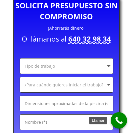
SOLICITA PRESUPUESTO SIN
COMPROMISO
¡Ahorrarás dinero!
O llámanos al
640 32 98 34
Llamar