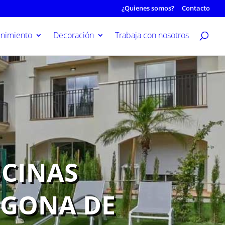
¿Quienes somos?
Contacto
nimiento
Decoración
Trabaja con nosotros
SCINAS
OGONA DE