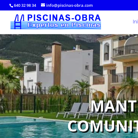
640 32 98 34
info@piscinas-obra.com
In
MANTE
COMUNIT