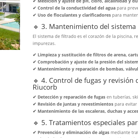
✔ Medición y ajuste de pH, cloro, alcalinidad y d
✔ Control de la conductividad del agua
para preve
✔ Uso de floculantes y clarificadores
para mantene
🔹 3. Mantenimiento del sistema d
El sistema de filtrado es el corazón de la piscina, 
impurezas.
✔ Limpieza y sustitución de filtros de arena, car
✔ Comprobación y ajuste de la presión del sistema
✔ Mantenimiento y reparación de bombas, válvula
🔹 4. Control de fugas y revisión 
Riucorb
✔ Detección y reparación de fugas
en tuberías, sk
✔ Revisión de juntas y revestimientos
para evitar 
✔ Mantenimiento de las escaleras, duchas y acce
🔹 5. Tratamientos especiales pa
✔ Prevención y eliminación de algas
mediante trat