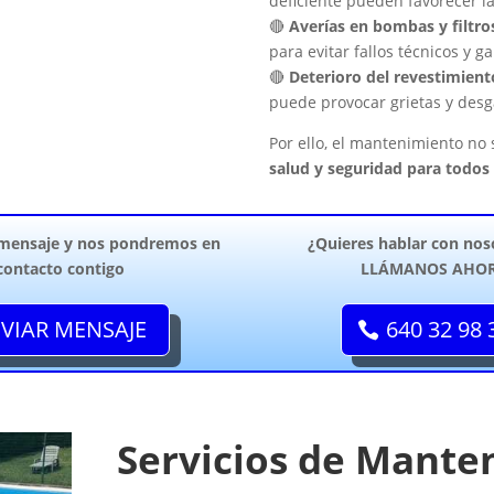
deficiente pueden favorecer la
🔴
Averías en bombas y filtro
para evitar fallos técnicos y ga
🔴
Deterioro del revestimiento
puede provocar grietas y desga
Por ello, el mantenimiento no 
salud y seguridad para todos 
 mensaje y nos pondremos en
¿Quieres hablar con nos
contacto contigo
LLÁMANOS AHO
VIAR MENSAJE
640 32 98 
Servicios de Mante