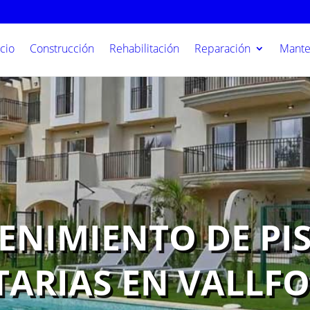
icio
Construcción
Rehabilitación
Reparación
Mante
NIMIENTO DE PI
ARIAS EN VALLF