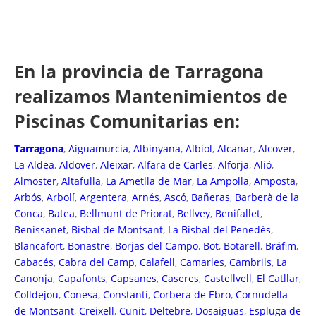
En la provincia de Tarragona
realizamos Mantenimientos de
Piscinas Comunitarias en:
Tarragona
,
Aiguamurcia
,
Albinyana
,
Albiol
,
Alcanar
,
Alcover
,
La Aldea
,
Aldover
,
Aleixar
,
Alfara de Carles
,
Alforja
,
Alió
,
Almoster
,
Altafulla
,
La Ametlla de Mar
,
La Ampolla
,
Amposta
,
Arbós
,
Arbolí
,
Argentera
,
Arnés
,
Ascó
,
Bañeras
,
Barberà de la
Conca
,
Batea
,
Bellmunt de Priorat
,
Bellvey
,
Benifallet
,
Benissanet
,
Bisbal de Montsant
,
La Bisbal del Penedés
,
Blancafort
,
Bonastre
,
Borjas del Campo
,
Bot
,
Botarell
,
Bráfim
,
Cabacés
,
Cabra del Camp
,
Calafell
,
Camarles
,
Cambrils
,
La
Canonja
,
Capafonts
,
Capsanes
,
Caseres
,
Castellvell
,
El Catllar
,
Colldejou
,
Conesa
,
Constantí
,
Corbera de Ebro
,
Cornudella
de Montsant
,
Creixell
,
Cunit
,
Deltebre
,
Dosaiguas
,
Espluga de