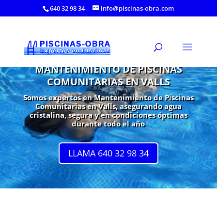
640 32 98 34
info@piscinas-obra.com
MANTENIMIENTO DE PISCINAS
COMUNITARIAS EN VALLS
Somos expertos en Mantenimiento de Piscinas
Comunitarias en Valls, asegurando agua
cristalina, segura y en condiciones óptimas
durante todo el año
LLAMA 640 32 98 34