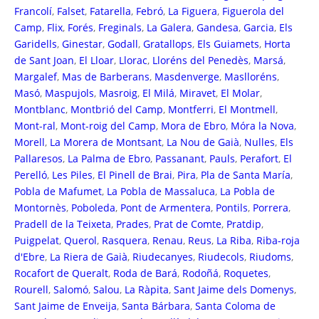
Francolí
,
Falset
,
Fatarella
,
Febró
,
La Figuera
,
Figuerola del
Camp
,
Flix
,
Forés
,
Freginals
,
La Galera
,
Gandesa
,
Garcia
,
Els
Garidells
,
Ginestar
,
Godall
,
Gratallops
,
Els Guiamets
,
Horta
de Sant Joan
,
El Lloar
,
Llorac
,
Lloréns del Penedès
,
Marsá
,
Margalef
,
Mas de Barberans
,
Masdenverge
,
Maslloréns
,
Masó
,
Maspujols
,
Masroig
,
El Milá
,
Miravet
,
El Molar
,
Montblanc
,
Montbrió del Camp
,
Montferri
,
El Montmell
,
Mont-ral
,
Mont-roig del Camp
,
Mora de Ebro
,
Móra la Nova
,
Morell
,
La Morera de Montsant
,
La Nou de Gaià
,
Nulles
,
Els
Pallaresos
,
La Palma de Ebro
,
Passanant
,
Pauls
,
Perafort
,
El
Perelló
,
Les Piles
,
El Pinell de Brai
,
Pira
,
Pla de Santa María
,
Pobla de Mafumet
,
La Pobla de Massaluca
,
La Pobla de
Montornès
,
Poboleda
,
Pont de Armentera
,
Pontils
,
Porrera
,
Pradell de la Teixeta
,
Prades
,
Prat de Comte
,
Pratdip
,
Puigpelat
,
Querol
,
Rasquera
,
Renau
,
Reus
,
La Riba
,
Riba-roja
d'Ebre
,
La Riera de Gaià
,
Riudecanyes
,
Riudecols
,
Riudoms
,
Rocafort de Queralt
,
Roda de Bará
,
Rodoñá
,
Roquetes
,
Rourell
,
Salomó
,
Salou
,
La Ràpita
,
Sant Jaime dels Domenys
,
Sant Jaime de Enveija
,
Santa Bárbara
,
Santa Coloma de