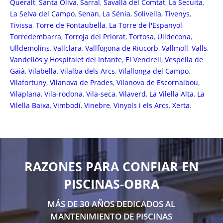
Queralt
,
Santa Oliva
,
Sarral
,
Savallà del Comtat
,
La Secuita
,
La Selva del Campo
,
Senan
,
La Sénia
,
Solivella
,
Tivenys
,
Tivissa
,
Torre de Fontaubella
,
La Torre de l'Espanyol
,
Torredembarra
,
Torroja del Priorat
,
Tortosa
,
Ulldecona
,
Ulldemolins
,
Vallclara
,
Vallfogona de Riucorb
,
Vallmoll
,
Valls
,
Vandellós y Hospitalet del Infante
,
El Vendrell
,
Vespella de
Gaià
,
Vilabella
,
Vilalba dels Arcs
,
Vilallonga del Campo
,
Vilafortuny
,
Vilanova de Prades
,
Vilanova de Escornalbou
,
Vilaplana
,
Vila-rodona
,
Vila-seca
,
Vilaverd
,
La Vilella Alta
,
La
Vilella Baixa
,
Vimbodí
,
Vinebre
,
Vinyols i els Arcs
,
Xerta
.
RAZONES PARA CONFIAR EN
PISCINAS-OBRA
MÁS DE 30 AÑOS DEDICADOS AL
MANTENIMIENTO DE PISCINAS