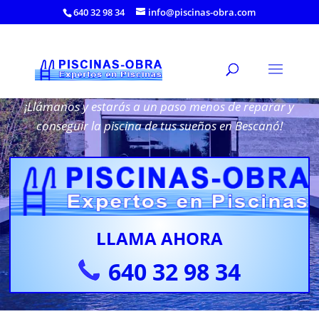
640 32 98 34
info@piscinas-obra.com
Reparación de Piscinas en Bescanó
¡Llámanos y estarás a un paso menos de reparar y
conseguir la piscina de tus sueños en Bescanó!
LLAMA AHORA
640 32 98 34