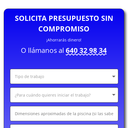
SOLICITA PRESUPUESTO SIN
COMPROMISO
¡Ahorrarás dinero!
O llámanos al
640 32 98 34