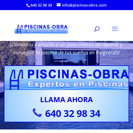
640 32 98 34
info@piscinas-obra.com
Reparación de Piscinas en Puigcerdà
¡Llámanos y estarás a un paso menos de reparar y
conseguir la piscina de tus sueños en Puigcerdà!
LLAMA AHORA
640 32 98 34