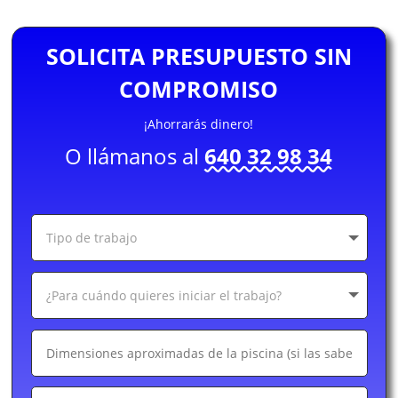
SOLICITA PRESUPUESTO SIN
COMPROMISO
¡Ahorrarás dinero!
O llámanos al
640 32 98 34