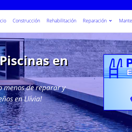
icio
Construcción
Rehabilitación
Reparación
Mante
Piscinas en
o menos de reparar y
eños en Llívia!