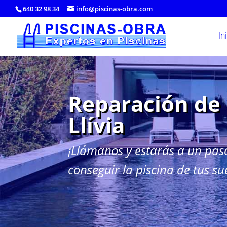
640 32 98 34
info@piscinas-obra.com
In
Reparación de 
Llívia
¡Llámanos y estarás a un pas
conseguir la piscina de tus su