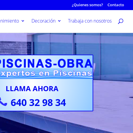
¿Quienes somos?
Contacto
nimiento
Decoración
Trabaja con nosotros
LLAMA AHORA
640 32 98 34