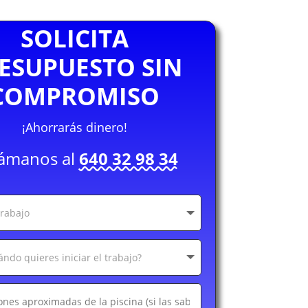
SOLICITA
ESUPUESTO SIN
COMPROMISO
¡Ahorrarás dinero!
lámanos al
640 32 98 34