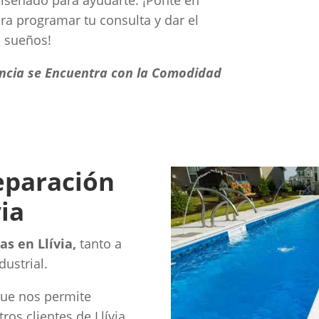
iseñado para ayudarte. ¡Ponte en
a programar tu consulta y dar el
s sueños!
encia se Encuentra con la Comodidad
reparación
via
s en Llívia,
tanto a
ustrial.
que nos permite
os clientes de Llívia,