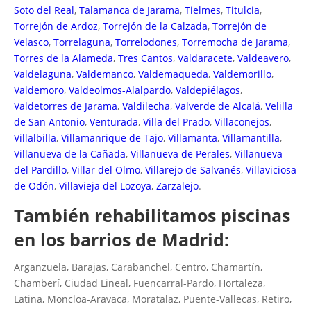
Soto del Real
,
Talamanca de Jarama
,
Tielmes
,
Titulcia
,
Torrejón de Ardoz
,
Torrejón de la Calzada
,
Torrejón de
Velasco
,
Torrelaguna
,
Torrelodones
,
Torremocha de Jarama
,
Torres de la Alameda
,
Tres Cantos
,
Valdaracete
,
Valdeavero
,
Valdelaguna
,
Valdemanco
,
Valdemaqueda
,
Valdemorillo
,
Valdemoro
,
Valdeolmos-Alalpardo
,
Valdepiélagos
,
Valdetorres de Jarama
,
Valdilecha
,
Valverde de Alcalá
,
Velilla
de San Antonio
,
Venturada
,
Villa del Prado
,
Villaconejos
,
Villalbilla
,
Villamanrique de Tajo
,
Villamanta
,
Villamantilla
,
Villanueva de la Cañada
,
Villanueva de Perales
,
Villanueva
del Pardillo
,
Villar del Olmo
,
Villarejo de Salvanés
,
Villaviciosa
de Odón
,
Villavieja del Lozoya
,
Zarzalejo
.
También rehabilitamos piscinas
en los barrios de Madrid:
Arganzuela, Barajas, Carabanchel, Centro, Chamartín,
Chamberí, Ciudad Lineal, Fuencarral-Pardo, Hortaleza,
Latina, Moncloa-Aravaca, Moratalaz, Puente-Vallecas, Retiro,