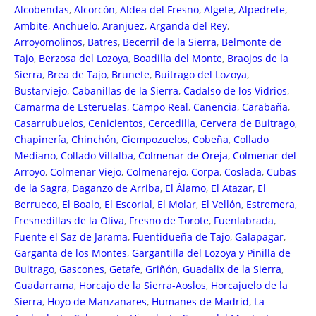
Alcobendas
,
Alcorcón
,
Aldea del Fresno
,
Algete
,
Alpedrete
,
Ambite
,
Anchuelo
,
Aranjuez
,
Arganda del Rey
,
Arroyomolinos
,
Batres
,
Becerril de la Sierra
,
Belmonte de
Tajo
,
Berzosa del Lozoya
,
Boadilla del Monte
,
Braojos de la
Sierra
,
Brea de Tajo
,
Brunete
,
Buitrago del Lozoya
,
Bustarviejo
,
Cabanillas de la Sierra
,
Cadalso de los Vidrios
,
Camarma de Esteruelas
,
Campo Real
,
Canencia
,
Carabaña
,
Casarrubuelos
,
Cenicientos
,
Cercedilla
,
Cervera de Buitrago
,
Chapinería
,
Chinchón
,
Ciempozuelos
,
Cobeña
,
Collado
Mediano
,
Collado Villalba
,
Colmenar de Oreja
,
Colmenar del
Arroyo
,
Colmenar Viejo
,
Colmenarejo
,
Corpa
,
Coslada
,
Cubas
de la Sagra
,
Daganzo de Arriba
,
El Álamo
,
El Atazar
,
El
Berrueco
,
El Boalo
,
El Escorial
,
El Molar
,
El Vellón
,
Estremera
,
Fresnedillas de la Oliva
,
Fresno de Torote
,
Fuenlabrada
,
Fuente el Saz de Jarama
,
Fuentidueña de Tajo
,
Galapagar
,
Garganta de los Montes
,
Gargantilla del Lozoya y Pinilla de
Buitrago
,
Gascones
,
Getafe
,
Griñón
,
Guadalix de la Sierra
,
Guadarrama
,
Horcajo de la Sierra-Aoslos
,
Horcajuelo de la
Sierra
,
Hoyo de Manzanares
,
Humanes de Madrid
,
La