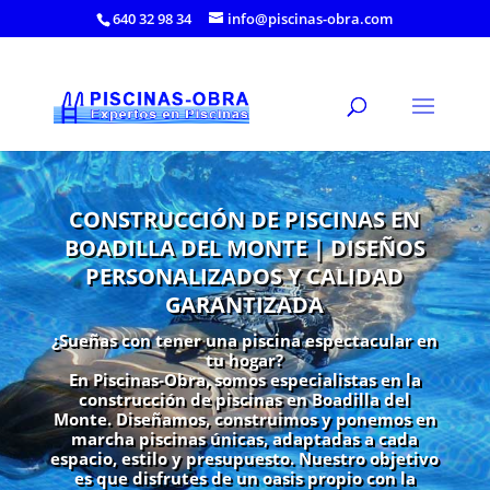
640 32 98 34
info@piscinas-obra.com
CONSTRUCCIÓN DE PISCINAS EN
BOADILLA DEL MONTE | DISEÑOS
PERSONALIZADOS Y CALIDAD
GARANTIZADA
¿Sueñas con tener una piscina espectacular en
tu hogar?
En Piscinas-Obra, somos especialistas en la
construcción de piscinas en Boadilla del
Monte. Diseñamos, construimos y ponemos en
marcha piscinas únicas, adaptadas a cada
espacio, estilo y presupuesto. Nuestro objetivo
es que disfrutes de un oasis propio con la