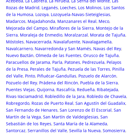
Acebeda
,
La Cabrera
,
La Hiruela
,
La Serna del Monte
,
Las
Rozas de Madrid
,
Leganés
,
Loeches
,
Los Molinos
,
Los Santos
de la Humosa
,
Lozoya
,
Lozoyuela-Navas-Sieteiglesias
,
Madarcos
,
Majadahonda
,
Manzanares el Real
,
Meco
,
Mejorada del Campo
,
Miraflores de la Sierra
,
Montejo de la
Sierra
,
Moraleja de Enmedio
,
Moralzarzal
,
Morata de Tajuña
,
Móstoles
,
Navacerrada
,
Navalafuente
,
Navalagamella
,
Navalcarnero
,
Navarredonda y San Mamés
,
Navas del Rey
,
Nuevo Baztán
,
Olmeda de las Fuentes
,
Orusco de Tajuña
,
Paracuellos de Jarama
,
Parla
,
Patones
,
Pedrezuela
,
Pelayos
de la Presa
,
Perales de Tajuña
,
Pezuela de las Torres
,
Pinilla
del Valle
,
Pinto
,
Piñuécar-Gandullas
,
Pozuelo de Alarcón
,
Pozuelo del Rey
,
Prádena del Rincón
,
Puebla de la Sierra
,
Puentes Viejas
,
Quijorna
,
Rascafría
,
Redueña
,
Ribatejada
,
Rivas-Vaciamadrid
,
Robledillo de la Jara
,
Robledo de Chavela
,
Robregordo
,
Rozas de Puerto Real
,
San Agustín del Guadalix
,
San Fernando de Henares
,
San Lorenzo de El Escorial
,
San
Martín de la Vega
,
San Martín de Valdeiglesias
,
San
Sebastián de los Reyes
,
Santa María de la Alameda
,
Santorcaz
,
Serranillos del Valle
,
Sevilla la Nueva
,
Somosierra
,