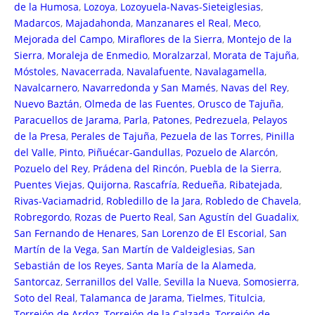
de la Humosa
,
Lozoya
,
Lozoyuela-Navas-Sieteiglesias
,
Madarcos
,
Majadahonda
,
Manzanares el Real
,
Meco
,
Mejorada del Campo
,
Miraflores de la Sierra
,
Montejo de la
Sierra
,
Moraleja de Enmedio
,
Moralzarzal
,
Morata de Tajuña
,
Móstoles
,
Navacerrada
,
Navalafuente
,
Navalagamella
,
Navalcarnero
,
Navarredonda y San Mamés
,
Navas del Rey
,
Nuevo Baztán
,
Olmeda de las Fuentes
,
Orusco de Tajuña
,
Paracuellos de Jarama
,
Parla
,
Patones
,
Pedrezuela
,
Pelayos
de la Presa
,
Perales de Tajuña
,
Pezuela de las Torres
,
Pinilla
del Valle
,
Pinto
,
Piñuécar-Gandullas
,
Pozuelo de Alarcón
,
Pozuelo del Rey
,
Prádena del Rincón
,
Puebla de la Sierra
,
Puentes Viejas
,
Quijorna
,
Rascafría
,
Redueña
,
Ribatejada
,
Rivas-Vaciamadrid
,
Robledillo de la Jara
,
Robledo de Chavela
,
Robregordo
,
Rozas de Puerto Real
,
San Agustín del Guadalix
,
San Fernando de Henares
,
San Lorenzo de El Escorial
,
San
Martín de la Vega
,
San Martín de Valdeiglesias
,
San
Sebastián de los Reyes
,
Santa María de la Alameda
,
Santorcaz
,
Serranillos del Valle
,
Sevilla la Nueva
,
Somosierra
,
Soto del Real
,
Talamanca de Jarama
,
Tielmes
,
Titulcia
,
Torrejón de Ardoz
,
Torrejón de la Calzada
,
Torrejón de