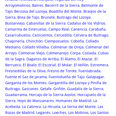
Arroyomolinos
,
Batres
,
Becerril de la Sierra
,
Belmonte de
Tajo
,
Berzosa del Lozoya
,
Boadilla del Monte
,
Braojos de la
Sierra
,
Brea de Tajo
,
Brunete
,
Buitrago del Lozoya
,
Bustarviejo
,
Cabanillas de la Sierra
,
Cadalso de los Vidrios
,
Camarma de Esteruelas
,
Campo Real
,
Canencia
,
Carabaña
,
Casarrubuelos
,
Cenicientos
,
Cercedilla
,
Cervera de Buitrago
,
Chapinería
,
Chinchón
,
Ciempozuelos
,
Cobeña
,
Collado
Mediano
,
Collado Villalba
,
Colmenar de Oreja
,
Colmenar del
Arroyo
,
Colmenar Viejo
,
Colmenarejo
,
Corpa
,
Coslada
,
Cubas
de la Sagra
,
Daganzo de Arriba
,
El Álamo
,
El Atazar
,
El
Berrueco
,
El Boalo
,
El Escorial
,
El Molar
,
El Vellón
,
Estremera
,
Fresnedillas de la Oliva
,
Fresno de Torote
,
Fuenlabrada
,
Fuente el Saz de Jarama
,
Fuentidueña de Tajo
,
Galapagar
,
Garganta de los Montes
,
Gargantilla del Lozoya y Pinilla de
Buitrago
,
Gascones
,
Getafe
,
Griñón
,
Guadalix de la Sierra
,
Guadarrama
,
Horcajo de la Sierra-Aoslos
,
Horcajuelo de la
Sierra
,
Hoyo de Manzanares
,
Humanes de Madrid
,
La
Acebeda
,
La Cabrera
,
La Hiruela
,
La Serna del Monte
,
Las
Rozas de Madrid
,
Leganés
,
Loeches
,
Los Molinos
,
Los Santos