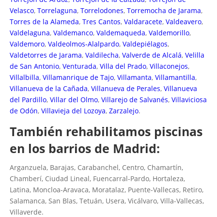
Velasco
,
Torrelaguna
,
Torrelodones
,
Torremocha de Jarama
,
Torres de la Alameda
,
Tres Cantos
,
Valdaracete
,
Valdeavero
,
Valdelaguna
,
Valdemanco
,
Valdemaqueda
,
Valdemorillo
,
Valdemoro
,
Valdeolmos-Alalpardo
,
Valdepiélagos
,
Valdetorres de Jarama
,
Valdilecha
,
Valverde de Alcalá
,
Velilla
de San Antonio
,
Venturada
,
Villa del Prado
,
Villaconejos
,
Villalbilla
,
Villamanrique de Tajo
,
Villamanta
,
Villamantilla
,
Villanueva de la Cañada
,
Villanueva de Perales
,
Villanueva
del Pardillo
,
Villar del Olmo
,
Villarejo de Salvanés
,
Villaviciosa
de Odón
,
Villavieja del Lozoya
,
Zarzalejo
.
También rehabilitamos piscinas
en los barrios de Madrid:
Arganzuela, Barajas, Carabanchel, Centro, Chamartín,
Chamberí, Ciudad Lineal, Fuencarral-Pardo, Hortaleza,
Latina, Moncloa-Aravaca, Moratalaz, Puente-Vallecas, Retiro,
Salamanca, San Blas, Tetuán, Usera, Vicálvaro, Villa-Vallecas,
Villaverde.