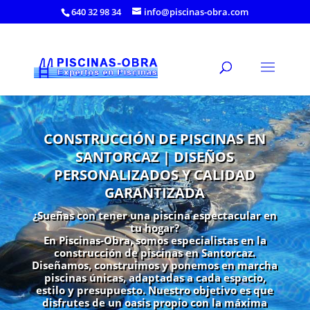
640 32 98 34
info@piscinas-obra.com
CONSTRUCCIÓN DE PISCINAS EN
SANTORCAZ | DISEÑOS
PERSONALIZADOS Y CALIDAD
GARANTIZADA
¿Sueñas con tener una piscina espectacular en
tu hogar?
En Piscinas-Obra, somos especialistas en la
construcción de piscinas en Santorcaz.
Diseñamos, construimos y ponemos en marcha
piscinas únicas, adaptadas a cada espacio,
estilo y presupuesto. Nuestro objetivo es que
disfrutes de un oasis propio con la máxima