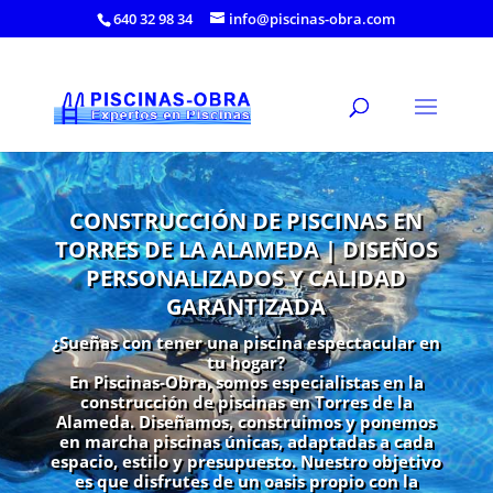
640 32 98 34
info@piscinas-obra.com
CONSTRUCCIÓN DE PISCINAS EN
TORRES DE LA ALAMEDA | DISEÑOS
PERSONALIZADOS Y CALIDAD
GARANTIZADA
¿Sueñas con tener una piscina espectacular en
tu hogar?
En Piscinas-Obra, somos especialistas en la
construcción de piscinas en Torres de la
Alameda. Diseñamos, construimos y ponemos
en marcha piscinas únicas, adaptadas a cada
espacio, estilo y presupuesto. Nuestro objetivo
es que disfrutes de un oasis propio con la