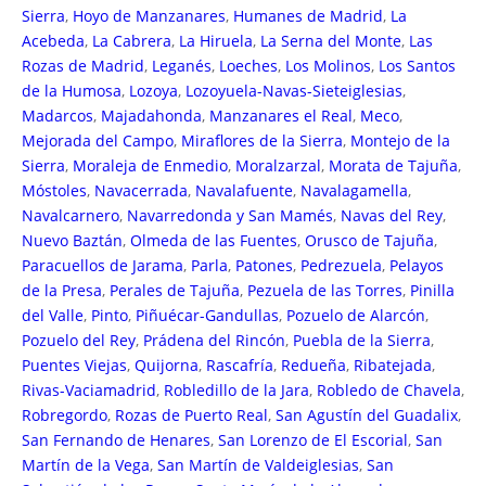
Sierra
,
Hoyo de Manzanares
,
Humanes de Madrid
,
La
Acebeda
,
La Cabrera
,
La Hiruela
,
La Serna del Monte
,
Las
Rozas de Madrid
,
Leganés
,
Loeches
,
Los Molinos
,
Los Santos
de la Humosa
,
Lozoya
,
Lozoyuela-Navas-Sieteiglesias
,
Madarcos
,
Majadahonda
,
Manzanares el Real
,
Meco
,
Mejorada del Campo
,
Miraflores de la Sierra
,
Montejo de la
Sierra
,
Moraleja de Enmedio
,
Moralzarzal
,
Morata de Tajuña
,
Móstoles
,
Navacerrada
,
Navalafuente
,
Navalagamella
,
Navalcarnero
,
Navarredonda y San Mamés
,
Navas del Rey
,
Nuevo Baztán
,
Olmeda de las Fuentes
,
Orusco de Tajuña
,
Paracuellos de Jarama
,
Parla
,
Patones
,
Pedrezuela
,
Pelayos
de la Presa
,
Perales de Tajuña
,
Pezuela de las Torres
,
Pinilla
del Valle
,
Pinto
,
Piñuécar-Gandullas
,
Pozuelo de Alarcón
,
Pozuelo del Rey
,
Prádena del Rincón
,
Puebla de la Sierra
,
Puentes Viejas
,
Quijorna
,
Rascafría
,
Redueña
,
Ribatejada
,
Rivas-Vaciamadrid
,
Robledillo de la Jara
,
Robledo de Chavela
,
Robregordo
,
Rozas de Puerto Real
,
San Agustín del Guadalix
,
San Fernando de Henares
,
San Lorenzo de El Escorial
,
San
Martín de la Vega
,
San Martín de Valdeiglesias
,
San