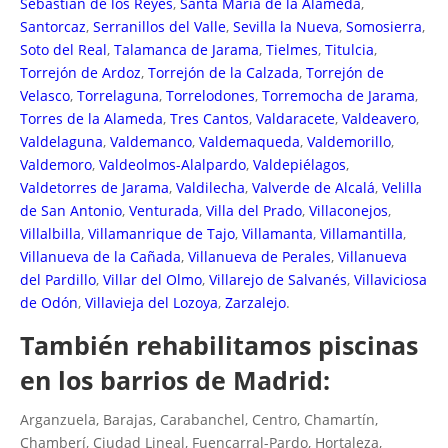
Sebastián de los Reyes
,
Santa María de la Alameda
,
Santorcaz
,
Serranillos del Valle
,
Sevilla la Nueva
,
Somosierra
,
Soto del Real
,
Talamanca de Jarama
,
Tielmes
,
Titulcia
,
Torrejón de Ardoz
,
Torrejón de la Calzada
,
Torrejón de
Velasco
,
Torrelaguna
,
Torrelodones
,
Torremocha de Jarama
,
Torres de la Alameda
,
Tres Cantos
,
Valdaracete
,
Valdeavero
,
Valdelaguna
,
Valdemanco
,
Valdemaqueda
,
Valdemorillo
,
Valdemoro
,
Valdeolmos-Alalpardo
,
Valdepiélagos
,
Valdetorres de Jarama
,
Valdilecha
,
Valverde de Alcalá
,
Velilla
de San Antonio
,
Venturada
,
Villa del Prado
,
Villaconejos
,
Villalbilla
,
Villamanrique de Tajo
,
Villamanta
,
Villamantilla
,
Villanueva de la Cañada
,
Villanueva de Perales
,
Villanueva
del Pardillo
,
Villar del Olmo
,
Villarejo de Salvanés
,
Villaviciosa
de Odón
,
Villavieja del Lozoya
,
Zarzalejo
.
También rehabilitamos piscinas
en los barrios de Madrid:
Arganzuela, Barajas, Carabanchel, Centro, Chamartín,
Chamberí, Ciudad Lineal, Fuencarral-Pardo, Hortaleza,