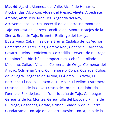
Madrid
,
Ajalvir
,
Alameda del Valle
,
Alcalá de Henares
,
Alcobendas
,
Alcorcón
,
Aldea del Fresno
,
Algete
,
Alpedrete
,
Ambite
,
Anchuelo
,
Aranjuez
,
Arganda del Rey
,
Arroyomolinos
,
Batres
,
Becerril de la Sierra
,
Belmonte de
Tajo
,
Berzosa del Lozoya
,
Boadilla del Monte
,
Braojos de la
Sierra
,
Brea de Tajo
,
Brunete
,
Buitrago del Lozoya
,
Bustarviejo
,
Cabanillas de la Sierra
,
Cadalso de los Vidrios
,
Camarma de Esteruelas
,
Campo Real
,
Canencia
,
Carabaña
,
Casarrubuelos
,
Cenicientos
,
Cercedilla
,
Cervera de Buitrago
,
Chapinería
,
Chinchón
,
Ciempozuelos
,
Cobeña
,
Collado
Mediano
,
Collado Villalba
,
Colmenar de Oreja
,
Colmenar del
Arroyo
,
Colmenar Viejo
,
Colmenarejo
,
Corpa
,
Coslada
,
Cubas
de la Sagra
,
Daganzo de Arriba
,
El Álamo
,
El Atazar
,
El
Berrueco
,
El Boalo
,
El Escorial
,
El Molar
,
El Vellón
,
Estremera
,
Fresnedillas de la Oliva
,
Fresno de Torote
,
Fuenlabrada
,
Fuente el Saz de Jarama
,
Fuentidueña de Tajo
,
Galapagar
,
Garganta de los Montes
,
Gargantilla del Lozoya y Pinilla de
Buitrago
,
Gascones
,
Getafe
,
Griñón
,
Guadalix de la Sierra
,
Guadarrama
,
Horcajo de la Sierra-Aoslos
,
Horcajuelo de la