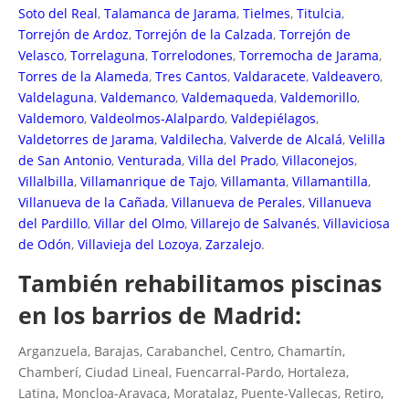
Soto del Real
,
Talamanca de Jarama
,
Tielmes
,
Titulcia
,
Torrejón de Ardoz
,
Torrejón de la Calzada
,
Torrejón de
Velasco
,
Torrelaguna
,
Torrelodones
,
Torremocha de Jarama
,
Torres de la Alameda
,
Tres Cantos
,
Valdaracete
,
Valdeavero
,
Valdelaguna
,
Valdemanco
,
Valdemaqueda
,
Valdemorillo
,
Valdemoro
,
Valdeolmos-Alalpardo
,
Valdepiélagos
,
Valdetorres de Jarama
,
Valdilecha
,
Valverde de Alcalá
,
Velilla
de San Antonio
,
Venturada
,
Villa del Prado
,
Villaconejos
,
Villalbilla
,
Villamanrique de Tajo
,
Villamanta
,
Villamantilla
,
Villanueva de la Cañada
,
Villanueva de Perales
,
Villanueva
del Pardillo
,
Villar del Olmo
,
Villarejo de Salvanés
,
Villaviciosa
de Odón
,
Villavieja del Lozoya
,
Zarzalejo
.
También rehabilitamos piscinas
en los barrios de Madrid:
Arganzuela, Barajas, Carabanchel, Centro, Chamartín,
Chamberí, Ciudad Lineal, Fuencarral-Pardo, Hortaleza,
Latina, Moncloa-Aravaca, Moratalaz, Puente-Vallecas, Retiro,