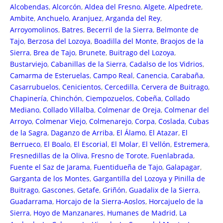
Alcobendas
,
Alcorcón
,
Aldea del Fresno
,
Algete
,
Alpedrete
,
Ambite
,
Anchuelo
,
Aranjuez
,
Arganda del Rey
,
Arroyomolinos
,
Batres
,
Becerril de la Sierra
,
Belmonte de
Tajo
,
Berzosa del Lozoya
,
Boadilla del Monte
,
Braojos de la
Sierra
,
Brea de Tajo
,
Brunete
,
Buitrago del Lozoya
,
Bustarviejo
,
Cabanillas de la Sierra
,
Cadalso de los Vidrios
,
Camarma de Esteruelas
,
Campo Real
,
Canencia
,
Carabaña
,
Casarrubuelos
,
Cenicientos
,
Cercedilla
,
Cervera de Buitrago
,
Chapinería
,
Chinchón
,
Ciempozuelos
,
Cobeña
,
Collado
Mediano
,
Collado Villalba
,
Colmenar de Oreja
,
Colmenar del
Arroyo
,
Colmenar Viejo
,
Colmenarejo
,
Corpa
,
Coslada
,
Cubas
de la Sagra
,
Daganzo de Arriba
,
El Álamo
,
El Atazar
,
El
Berrueco
,
El Boalo
,
El Escorial
,
El Molar
,
El Vellón
,
Estremera
,
Fresnedillas de la Oliva
,
Fresno de Torote
,
Fuenlabrada
,
Fuente el Saz de Jarama
,
Fuentidueña de Tajo
,
Galapagar
,
Garganta de los Montes
,
Gargantilla del Lozoya y Pinilla de
Buitrago
,
Gascones
,
Getafe
,
Griñón
,
Guadalix de la Sierra
,
Guadarrama
,
Horcajo de la Sierra-Aoslos
,
Horcajuelo de la
Sierra
,
Hoyo de Manzanares
,
Humanes de Madrid
,
La