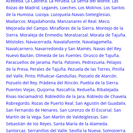
Acebeda
,
La Cabrera
,
La Hiruela
,
La Serna del Monte
,
Las
Rozas de Madrid
,
Leganés
,
Loeches
,
Los Molinos
,
Los Santos
de la Humosa
,
Lozoya
,
Lozoyuela-Navas-Sieteiglesias
,
Madarcos
,
Majadahonda
,
Manzanares el Real
,
Meco
,
Mejorada del Campo
,
Miraflores de la Sierra
,
Montejo de la
Sierra
,
Moraleja de Enmedio
,
Moralzarzal
,
Morata de Tajuña
,
Móstoles
,
Navacerrada
,
Navalafuente
,
Navalagamella
,
Navalcarnero
,
Navarredonda y San Mamés
,
Navas del Rey
,
Nuevo Baztán
,
Olmeda de las Fuentes
,
Orusco de Tajuña
,
Paracuellos de Jarama
,
Parla
,
Patones
,
Pedrezuela
,
Pelayos
de la Presa
,
Perales de Tajuña
,
Pezuela de las Torres
,
Pinilla
del Valle
,
Pinto
,
Piñuécar-Gandullas
,
Pozuelo de Alarcón
,
Pozuelo del Rey
,
Prádena del Rincón
,
Puebla de la Sierra
,
Puentes Viejas
,
Quijorna
,
Rascafría
,
Redueña
,
Ribatejada
,
Rivas-Vaciamadrid
,
Robledillo de la Jara
,
Robledo de Chavela
,
Robregordo
,
Rozas de Puerto Real
,
San Agustín del Guadalix
,
San Fernando de Henares
,
San Lorenzo de El Escorial
,
San
Martín de la Vega
,
San Martín de Valdeiglesias
,
San
Sebastián de los Reyes
,
Santa María de la Alameda
,
Santorcaz
,
Serranillos del Valle
,
Sevilla la Nueva
,
Somosierra
,