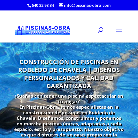
640 32 98 34
info@piscinas-obra.com
CONSTRUCCIÓN DE PISCINAS EN
ROBLEDO DE CHAVELA | DISEÑOS
PERSONALIZADOS Y CALIDAD
GARANTIZADA
¿Sueñas con tener una piscina espectacular en
tu hogar?
En Piscinas-Obra, somos especialistas en la
construcción de piscinas en Robledo de
Chavela. Diseñamos, construimos y ponemos
en marcha piscinas únicas, adaptadas a cada
espacio, estilo y presupuesto. Nuestro objetivo
es que disfrutes de un oasis propio con la