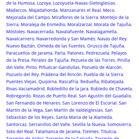
de la Humosa
,
Lozoya
,
Lozoyuela-Navas-Sieteiglesias
,
Madarcos
,
Majadahonda
,
Manzanares el Real
,
Meco
,
Mejorada del Campo
,
Miraflores de la Sierra
,
Montejo de la
Sierra
,
Moraleja de Enmedio
,
Moralzarzal
,
Morata de Tajuña
,
Móstoles
,
Navacerrada
,
Navalafuente
,
Navalagamella
,
Navalcarnero
,
Navarredonda y San Mamés
,
Navas del Rey
,
Nuevo Baztán
,
Olmeda de las Fuentes
,
Orusco de Tajuña
,
Paracuellos de Jarama
,
Parla
,
Patones
,
Pedrezuela
,
Pelayos
de la Presa
,
Perales de Tajuña
,
Pezuela de las Torres
,
Pinilla
del Valle
,
Pinto
,
Piñuécar-Gandullas
,
Pozuelo de Alarcón
,
Pozuelo del Rey
,
Prádena del Rincón
,
Puebla de la Sierra
,
Puentes Viejas
,
Quijorna
,
Rascafría
,
Redueña
,
Ribatejada
,
Rivas-Vaciamadrid
,
Robledillo de la Jara
,
Robledo de Chavela
,
Robregordo
,
Rozas de Puerto Real
,
San Agustín del Guadalix
,
San Fernando de Henares
,
San Lorenzo de El Escorial
,
San
Martín de la Vega
,
San Martín de Valdeiglesias
,
San
Sebastián de los Reyes
,
Santa María de la Alameda
,
Santorcaz
,
Serranillos del Valle
,
Sevilla la Nueva
,
Somosierra
,
Soto del Real
,
Talamanca de Jarama
,
Tielmes
,
Titulcia
,
Torrejón de Ardoz
,
Torrejón de la Calzada
,
Torrejón de