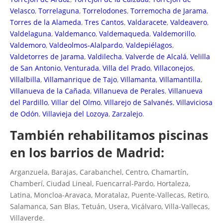
Velasco
,
Torrelaguna
,
Torrelodones
,
Torremocha de Jarama
,
Torres de la Alameda
,
Tres Cantos
,
Valdaracete
,
Valdeavero
,
Valdelaguna
,
Valdemanco
,
Valdemaqueda
,
Valdemorillo
,
Valdemoro
,
Valdeolmos-Alalpardo
,
Valdepiélagos
,
Valdetorres de Jarama
,
Valdilecha
,
Valverde de Alcalá
,
Velilla
de San Antonio
,
Venturada
,
Villa del Prado
,
Villaconejos
,
Villalbilla
,
Villamanrique de Tajo
,
Villamanta
,
Villamantilla
,
Villanueva de la Cañada
,
Villanueva de Perales
,
Villanueva
del Pardillo
,
Villar del Olmo
,
Villarejo de Salvanés
,
Villaviciosa
de Odón
,
Villavieja del Lozoya
,
Zarzalejo
.
También rehabilitamos piscinas
en los barrios de Madrid:
Arganzuela, Barajas, Carabanchel, Centro, Chamartín,
Chamberí, Ciudad Lineal, Fuencarral-Pardo, Hortaleza,
Latina, Moncloa-Aravaca, Moratalaz, Puente-Vallecas, Retiro,
Salamanca, San Blas, Tetuán, Usera, Vicálvaro, Villa-Vallecas,
Villaverde.