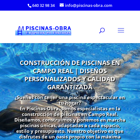
640 32 98 34
info@piscinas-obra.com
CONSTRUCCIÓN DE PISCINAS EN
CAMPO REAL | DISEÑOS
PERSONALIZADOS Y CALIDAD
GARANTIZADA
¿Sueñas con tener una piscina espectacular en
tu hogar?
En Piscinas-Obra, somos especialistas en la
construcción de piscinas en Campo Real.
Diseñamos, construimos y ponemos en marcha
piscinas únicas, adaptadas a cada espacio,
estilo y presupuesto. Nuestro objetivo es que
disfrutes de un oasis propio con la máxima