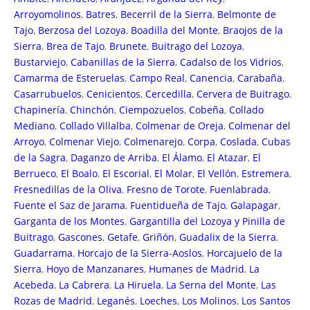
Arroyomolinos
,
Batres
,
Becerril de la Sierra
,
Belmonte de
Tajo
,
Berzosa del Lozoya
,
Boadilla del Monte
,
Braojos de la
Sierra
,
Brea de Tajo
,
Brunete
,
Buitrago del Lozoya
,
Bustarviejo
,
Cabanillas de la Sierra
,
Cadalso de los Vidrios
,
Camarma de Esteruelas
,
Campo Real
,
Canencia
,
Carabaña
,
Casarrubuelos
,
Cenicientos
,
Cercedilla
,
Cervera de Buitrago
,
Chapinería
,
Chinchón
,
Ciempozuelos
,
Cobeña
,
Collado
Mediano
,
Collado Villalba
,
Colmenar de Oreja
,
Colmenar del
Arroyo
,
Colmenar Viejo
,
Colmenarejo
,
Corpa
,
Coslada
,
Cubas
de la Sagra
,
Daganzo de Arriba
,
El Álamo
,
El Atazar
,
El
Berrueco
,
El Boalo
,
El Escorial
,
El Molar
,
El Vellón
,
Estremera
,
Fresnedillas de la Oliva
,
Fresno de Torote
,
Fuenlabrada
,
Fuente el Saz de Jarama
,
Fuentidueña de Tajo
,
Galapagar
,
Garganta de los Montes
,
Gargantilla del Lozoya y Pinilla de
Buitrago
,
Gascones
,
Getafe
,
Griñón
,
Guadalix de la Sierra
,
Guadarrama
,
Horcajo de la Sierra-Aoslos
,
Horcajuelo de la
Sierra
,
Hoyo de Manzanares
,
Humanes de Madrid
,
La
Acebeda
,
La Cabrera
,
La Hiruela
,
La Serna del Monte
,
Las
Rozas de Madrid
,
Leganés
,
Loeches
,
Los Molinos
,
Los Santos